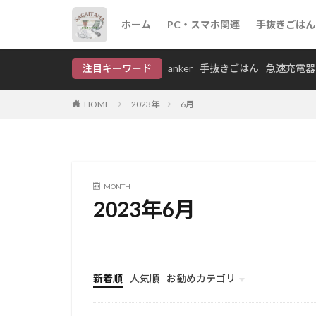
ホーム
PC・スマホ関連
手抜きごはん
anker
手抜きごはん
注目キーワード
anker
手抜きごはん
急速充電器
カテゴリー
HOME
2023年
6月
タグ
MONTH
anker
Coffe
2023年6月
急速充電器
新着順
人気順
お勧めカテゴリ
Uncategorized