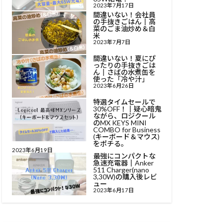
2023年7月17日
間違いない！会社員
の手抜きごはん║高
菜のごま油炒め＆白
米
2023年7月7日
間違いない！夏にぴ
ったりの手抜きごは
ん║さばの水煮缶を
使った「冷や汁」
2023年6月26日
特選タイムセールで
30%OFF！║疑心暗鬼
ながら、ロジクール
のMX KEYS MINI
COMBO for Business
(キーボード＆マウス)
をポチる。
2023年6月19日
最強にコンパクトな
急速充電器║Anker
511 Charger(nano
3,30W)の購入後レビ
ュー
2023年6月17日