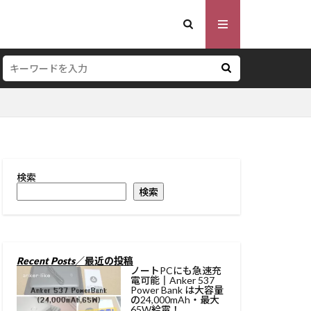
検索
ッテリー
検索
Recent Posts
／最近の投稿
ノートPCにも急速充
電可能║Anker 537
Power Bank は大容量
の24,000mAh・最大
65W給電！