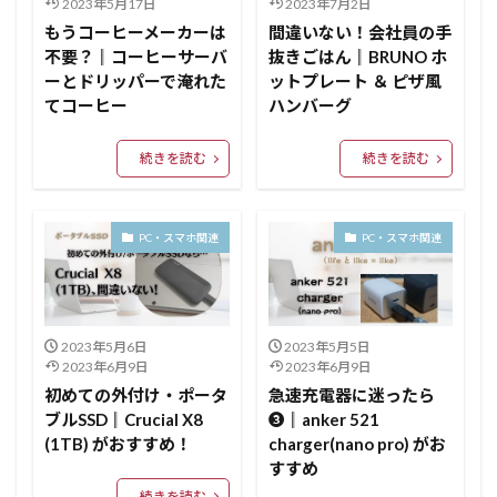
2023年5月17日
2023年7月2日
もうコーヒーメーカーは
間違いない！会社員の手
不要？║コーヒーサーバ
抜きごはん║BRUNO ホ
ーとドリッパーで淹れた
ットプレート ＆ ピザ風
てコーヒー
ハンバーグ
続きを読む
続きを読む
PC・スマホ関連
PC・スマホ関連
2023年5月6日
2023年5月5日
2023年6月9日
2023年6月9日
初めての外付け・ポータ
急速充電器に迷ったら
ブルSSD║Crucial X8
❸║anker 521
(1TB) がおすすめ！
charger(nano pro) がお
すすめ
続きを読む