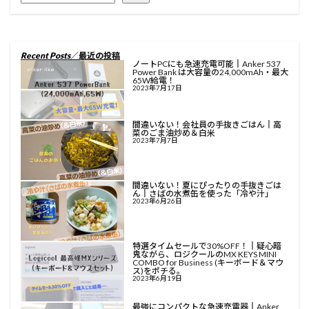
Recent Posts
／最近の投稿
ノートPCにも急速充電可能║Anker 537
Power Bank は大容量の24,000mAh・最大
65W給電！
2023年7月17日
間違いない！会社員の手抜きごはん║高
菜のごま油炒め＆白米
2023年7月7日
間違いない！夏にぴったりの手抜きごは
ん║さばの水煮缶を使った「冷や汁」
2023年6月26日
特選タイムセールで30%OFF！║疑心暗
鬼ながら、ロジクールのMX KEYS MINI
COMBO for Business (キーボード＆マウ
ス)をポチる。
2023年6月19日
最強にコンパクトな急速充電器║Anker