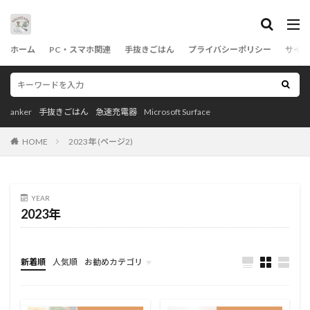
カテゴリー
ホーム
PC・スマホ関連
手抜きごはん
プライバシーポリシー
サイト
タグ
anker
手抜きごはん
急速充電器
Microsoft Surface
anker
Coffee
Logicool(ロジクール)
HOME
2023年 (ページ2)
Microsoft
ポータブルSSD
モバイルバッテリー
急速充電器
耐熱容器
茅乃舎だし
BRUNO(ブルーノ)
YEAR
2023年
検索
新着順
人気順
お勧めカテゴリ
Uncategorized