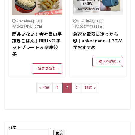
2023年4月30日
2023年4月10日
2023年6月27日
2023年7月18日
間違いない！会社員の手
急速充電器に迷ったら
抜きごはん║BRUNO ホ
❷║anker nano Ⅱ 30W
ットプレート & 冷凍餃
がおすすめ
子
続きを読む
続きを読む
Prev
1
2
3
Next
検索
検索