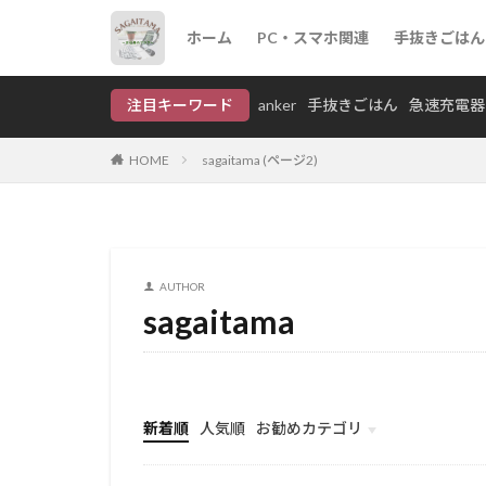
ホーム
PC・スマホ関連
手抜きごはん
anker
手抜きごはん
注目キーワード
anker
手抜きごはん
急速充電器
カテゴリー
HOME
sagaitama (ページ2)
タグ
AUTHOR
anker
Coffe
sagaitama
急速充電器
新着順
人気順
お勧めカテゴリ
Uncategorized