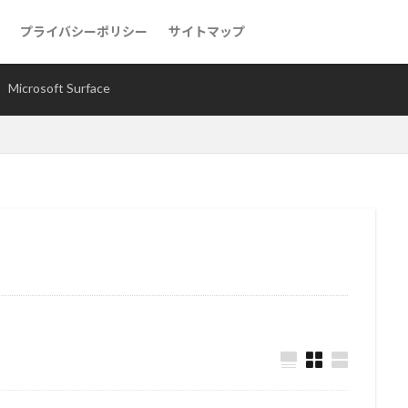
プライバシーポリシー
サイトマップ
急速充電器
Microsoft Surface
Microsoft Surface
e
Logicool(ロジクール)
Microsoft
ポータブルSSD
モバイルバ
耐熱容器
茅乃舎だし
BRUNO(ブルーノ)
検索