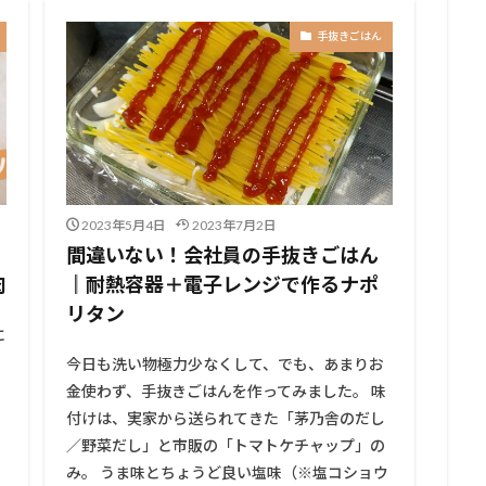
手抜きごはん
2023年5月4日
2023年7月2日
間違いない！会社員の手抜きごはん
肉
║耐熱容器＋電子レンジで作るナポ
リタン
に
今日も洗い物極力少なくして、でも、あまりお
男
金使わず、手抜きごはんを作ってみました。 味
付けは、実家から送られてきた「茅乃舎のだし
！
／野菜だし」と市販の「トマトケチャップ」の
み。 うま味とちょうど良い塩味（※塩コショウ