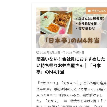
手抜きごはん
2023年5月19日
2023年6月4日
間違いない！会社員におすすめした
い持ち帰りお弁当屋さん║「日本
亭」のM4弁当
「でか２～！」「でか４～！」という響く店員
さんの声。 最初は何のこと？と思って、お店に
入ってメニュー眺めていると、謎が解けまし
た。 「でか２」 ＝ 特大からあげ2個（「で
か４」は4個！） 今回注文したのは、「M4