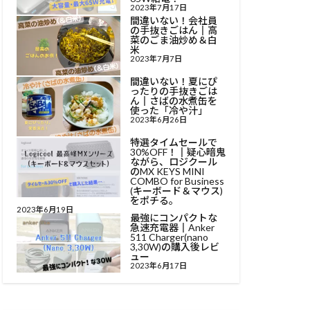
2023年7月17日
間違いない！会社員
の手抜きごはん║高
菜のごま油炒め＆白
米
2023年7月7日
間違いない！夏にぴ
ったりの手抜きごは
ん║さばの水煮缶を
使った「冷や汁」
2023年6月26日
特選タイムセールで
30%OFF！║疑心暗鬼
ながら、ロジクール
のMX KEYS MINI
COMBO for Business
(キーボード＆マウス)
をポチる。
2023年6月19日
最強にコンパクトな
急速充電器║Anker
511 Charger(nano
3,30W)の購入後レビ
ュー
2023年6月17日