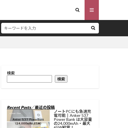
検索
ッテリー
検索
Recent Posts
／最近の投稿
ノートPCにも急速充
電可能║Anker 537
Power Bank は大容量
の24,000mAh・最大
65W給電！