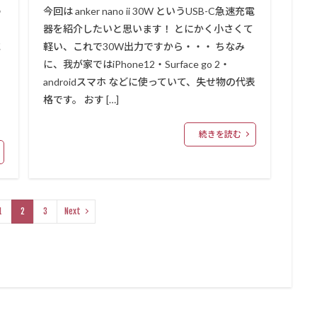
う
今回は anker nano ii 30W というUSB-C急速充電
器を紹介したいと思います！ とにかく小さくて
試
軽い、これで30W出力ですから・・・ ちなみ
に、我が家ではiPhone12・Surface go 2・
androidスマホ などに使っていて、失せ物の代表
格です。 おす […]
続きを読む
1
2
3
Next