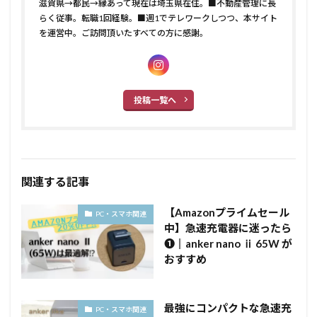
滋賀県→都民→縁あって現在は埼玉県在住。■不動産管理に長
らく従事。転職1回経験。■週1でテレワークしつつ、本サイト
を運営中。ご訪問頂いたすべての方に感謝。
投稿一覧へ
関連する記事
【Amazonプライムセール
PC・スマホ関連
中】急速充電器に迷ったら
❶║anker nano ⅱ 65W が
おすすめ
最強にコンパクトな急速充
PC・スマホ関連