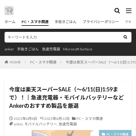
カテゴリー
ホーム
PC・スマホ関連
手抜きごはん
プライバシーポリシー
サイト
タグ
anker
手抜きごはん
急速充電器
Microsoft Surface
anker
Coffee
Logicool(ロジクール)
HOME
PC・スマホ関連
今度は楽天スーパーSALE（～6/11(日)
Microsoft
ポータブルSSD
モバイルバッテリー
急速充電器
耐熱容器
茅乃舎だし
BRUNO(ブルーノ)
今度は楽天スーパーSALE（～6/11(日)1:59ま
で）！║急速充電器・モバイルバッテリーなど
検索
Ankerのおすすめ製品を厳選
2023年6月8日
2023年6月12日
PC・スマホ関連
anker
,
モバイルバッテリー
,
急速充電器
PC・スマホ関連