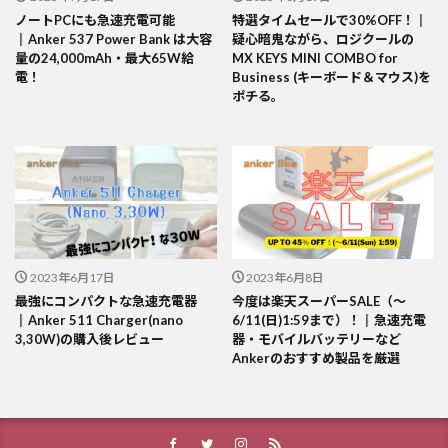
ノートPCにも急速充電可能
特選タイムセールで30%OFF！║
║Anker 537 Power Bank は大容
疑心暗鬼ながら、ロジクールの
量の24,000mAh・最大65W給
MX KEYS MINI COMBO for
電！
Business (キーボード＆マウス)を
ポチる。
2023年6月17日
2023年6月8日
最強にコンパクトな急速充電器
今度は楽天スーパーSALE（～
║Anker 511 Charger(nano
6/11(日)1:59まで）！║急速充電
3,30W)の購入後レビュー
器・モバイルバッテリーなど
Ankerのおすすめ製品を厳選