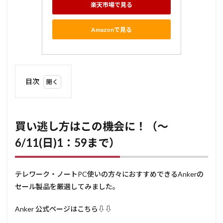
楽天市場で見る
Amazonで見る
目次
1
買い逃
し方はこの
機会に！
（～
買い逃し方はこの機会に！（～
6/11(日)1：
6/11(日)1：59まで）
59まで）
1.1
Anker
テレワーク・ノートPC使いの方々におすすめできるAnkerの
急速
充電
セール製品を厳選してみました。
器
編
Anker 公式ページはこちら⇩⇩
1.2