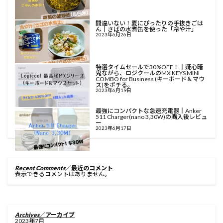
間違いない！夏にぴったりの手抜きごは
ん║さばの水煮缶を使った「冷や汁」
2023年6月26日
特選タイムセールで30%OFF！║疑心暗
鬼ながら、ロジクールのMX KEYS MINI
COMBO for Business (キーボード＆マウ
ス)をポチる。
2023年6月19日
最強にコンパクトな急速充電器║Anker
511 Charger(nano 3,30W)の購入後レビュ
ー
2023年6月17日
Recent Comments
／最近のコメント
表示できるコメントはありません。
Archives
／アーカイブ
2023年7月