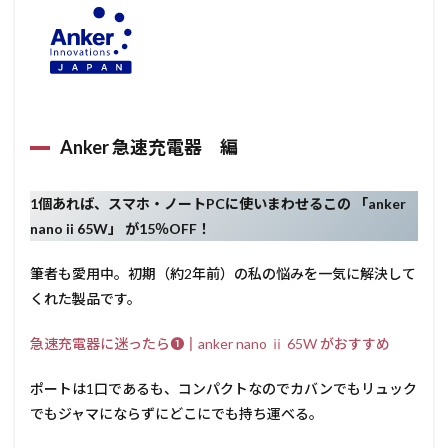
Anker
モバ
イル
バッ
テリ
ー編
1.3
Anker 急速充電器 編
USB-
C ケー
ブ
1個あれば、スマホ・ノートPCに使いまわせるこの 「anker
ル
編
nano ii 65W」 が15％OFF！
2
最
筆者も愛用中。初期（約2年前）の私の悩みを一気に解決して
後にここ
最近のベ
くれた製品です。
ストバイ
だったの
急速充電器に迷ったら❶║anker nano ⅱ 65W がおすすめ
で改め
て・・・
ポートは1口であるも、コンパクトなのでカバンでもリュック
でもジャマにならずにどこにでも持ち運べる。