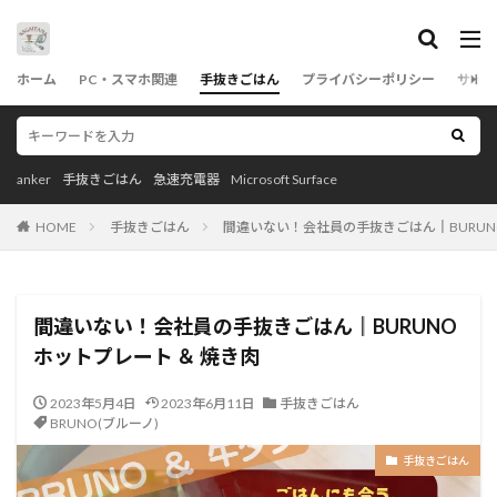
カテゴリー
ホーム
PC・スマホ関連
手抜きごはん
プライバシーポリシー
サイト
タグ
anker
手抜きごはん
急速充電器
Microsoft Surface
anker
Coffee
Logicool(ロジクール)
HOME
手抜きごはん
間違いない！会社員の手抜きごはん║BURUNO
Microsoft
ポータブルSSD
モバイルバッテリー
急速充電器
耐熱容器
茅乃舎だし
BRUNO(ブルーノ)
間違いない！会社員の手抜きごはん║BURUNO
ホットプレート ＆ 焼き肉
検索
2023年5月4日
2023年6月11日
手抜きごはん
BRUNO(ブルーノ)
手抜きごはん