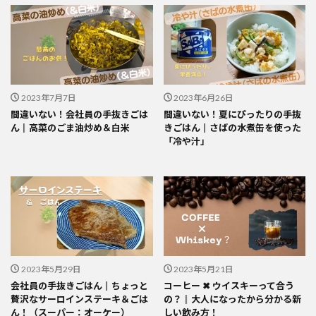
2023年7月7日
2023年6月26日
間違いない！会社員の手抜きごは
間違いない！夏にぴったりの手抜
ん║高菜のごま油炒め＆白米
きごはん║さばの水煮缶を使った
「冷や汁」
2023年5月29日
2023年5月21日
会社員の手抜きごはん║ちょっと
コーヒー ✖ ウイスキーって合う
贅沢なサーロインステーキ＆ごは
の？║大人になったから分かる新
ん！（スーパー：オーケー）
しい飲み方！