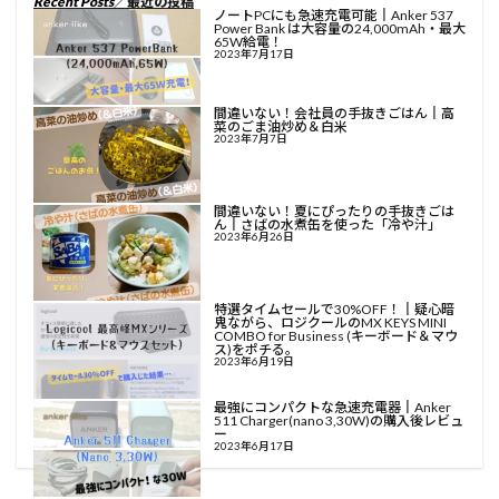
Recent Posts
／最近の投稿
ノートPCにも急速充電可能║Anker 537
Power Bank は大容量の24,000mAh・最大
65W給電！
2023年7月17日
間違いない！会社員の手抜きごはん║高
菜のごま油炒め＆白米
2023年7月7日
間違いない！夏にぴったりの手抜きごは
ん║さばの水煮缶を使った「冷や汁」
2023年6月26日
特選タイムセールで30%OFF！║疑心暗
鬼ながら、ロジクールのMX KEYS MINI
COMBO for Business (キーボード＆マウ
ス)をポチる。
2023年6月19日
最強にコンパクトな急速充電器║Anker
511 Charger(nano 3,30W)の購入後レビュ
ー
2023年6月17日