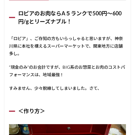
ロピ
アの
ロピアのお肉ならA５ランクで500円～600
お肉
円/gとリーズナブル！
ならA
５ラ
ンク
で500
「ロピア」、ご存知の方もいらっしゃると思いますが、神奈
円～
川県に本社を構えるスーパーマーケットで、関東地方に店舗
600
多し。
円/gと
リー
ズナ
”現金のみ”のお会計ですが、BIG系のお惣菜とお肉のコストパ
ブ
フォーマンスは、地域最強！
ル！
2.2
すみません、少々脱線してしまいました。さて、
＜作
り方
＞
＜作り方＞
3
BURUNO
のホット
プレート
は一人暮