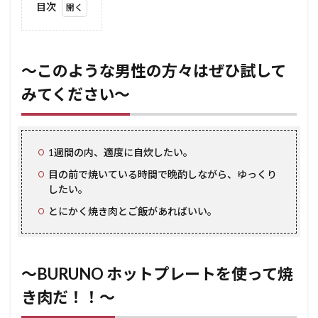
目次
1
～こ
のよ
うな
～このような男性の方々はぜひ試して
男性
みてください～
の
方々
はぜ
ひ試
して
1週間の内、適度に自炊したい。
みて
くだ
目の前で焼いている時間で晩酌しながら、ゆっくり
さい
したい。
～
とにかく焼き肉とご飯があればいい。
2
～
BURUNO
ホットプ
レートを
使って焼
～BURUNO ホットプレートを使って焼
き肉
き肉だ！！～
だ！！～
2.1