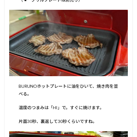
売
り）
を使
え
ば、
スー
プ系
もい
け
る。
3.4
他の
「手抜
きごは
ん」の
BURUNOホットプレートに油をひいて、焼き肉を並
記事は
べる。
こち
ら！
⇩⇩
温度のつまみは「HI」で。すぐに焼けます。
片面30秒、裏返して30秒くらいですね。