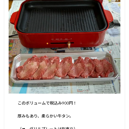
らしの味
方！
3.1
手入
れが
簡
単。
3.2
何と
も言
えな
いち
ょう
ど良
いサ
イズ
感
このボリュームで税込み900円！
3.3
深皿
厚みもあり、柔らかい牛タン。
プレ
ート
（別
（☚ グリルプレートは別売り）