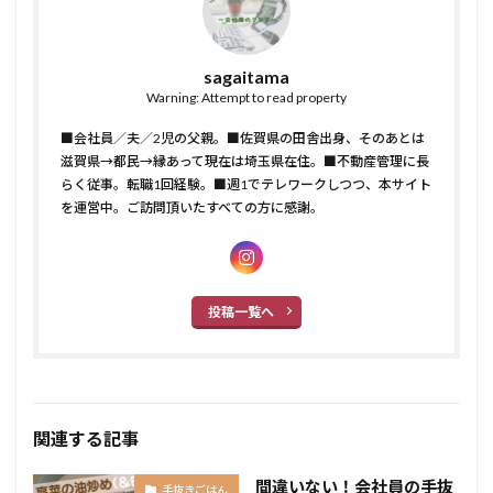
sagaitama
Warning: Attempt to read property
■会社員／夫／2児の父親。■佐賀県の田舎出身、そのあとは
滋賀県→都民→縁あって現在は埼玉県在住。■不動産管理に長
らく従事。転職1回経験。■週1でテレワークしつつ、本サイト
を運営中。ご訪問頂いたすべての方に感謝。
投稿一覧へ
関連する記事
間違いない！会社員の手抜
手抜きごはん